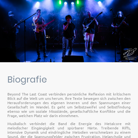
Biografie
Beyond The Last Coast verbinden persönliche Reflexion mit kritischem
Blick auf die Welt um uns herum. Ihre Texte bewegen sich zwischen den
Herausforderungen des eigenen Inneren und den Spannungen einer
Gesellschaft im Wandel. Es geht um Selbstzweifel und Selbstfindung
ebenso wie um soziale Missstände, gesellschaftliche Konflikte und die
Frage, welchen Platz wir darin einnehmen.
Musikalisch verbindet die Band die Energie des Metalcore mit
melodischer Eingängigkeit und spürbarer Härte. Treibende Riffs,
intensive Dynamik und eindringliche Melodien verschmelzen zu einem
Sound, der die Spannungsfelder zwischen Frustration, Melancholie und